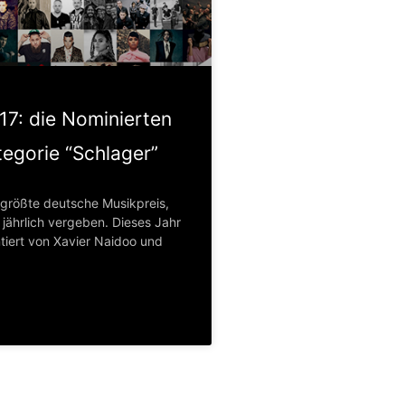
7: die Nominierten
tegorie “Schlager”
 größte deutsche Musikpreis,
 jährlich vergeben. Dieses Jahr
ntiert von Xavier Naidoo und