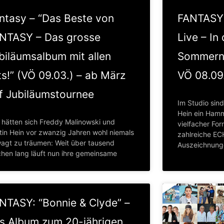
ntasy – “Das Beste von
FANTASY 
NTASY – Das grosse
Live – In
biläumsalbum mit allen
Sommerna
ts!” (VÖ 09.03.) – ab März
VÖ 08.09
f Jubiläumstournee
Im Studio sin
Hein ein Hamm
 hätten sich Freddy Malinowski und
vielfacher Fo
tin Hein vor zwanzig Jahren wohl niemals
zahlreiche E
agt zu träumen: Weit über tausend
Auszeichnung
hen lang läuft nun ihre gemeinsame
NTASY: “Bonnie & Clyde” –
s Album zum 20-jährigen