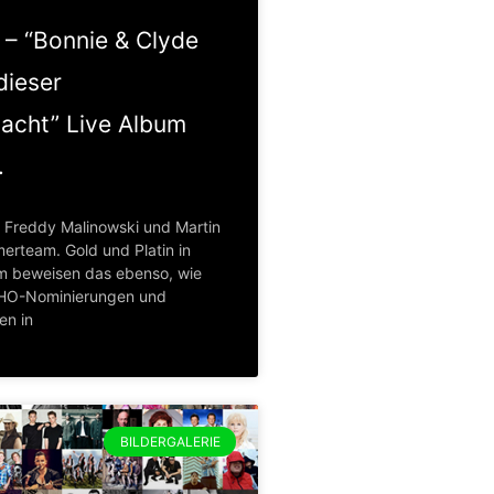
– “Bonnie & Clyde
 dieser
cht” Live Album
.
d Freddy Malinowski und Martin
erteam. Gold und Platin in
rm beweisen das ebenso, wie
CHO-Nominierungen und
en in
BILDERGALERIE