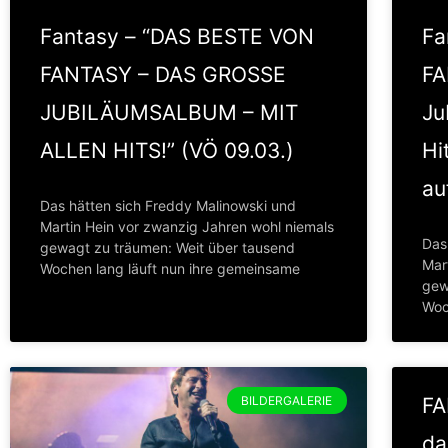
Fantasy – “DAS BESTE VON
Fa
FANTASY – DAS GROSSE
FA
JUBILÄUMSALBUM – MIT
Ju
ALLEN HITS!” (VÖ 09.03.)
Hi
au
Das hätten sich Freddy Malinowski und
Martin Hein vor zwanzig Jahren wohl niemals
Das
gewagt zu träumen: Weit über tausend
Mar
Wochen lang läuft nun ihre gemeinsame
gew
Woc
BILDERGALERIE
FA
da