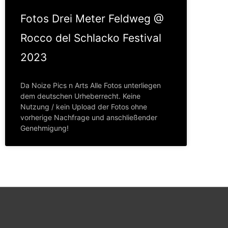
Fotos Drei Meter Feldweg @
Rocco del Schlacko Festival
2023
Da Noize Pics n Arts Alle Fotos unterliegen
dem deutschen Urheberrecht. Keine
Nutzung / kein Upload der Fotos ohne
vorherige Nachfrage und anschließender
Genehmigung!