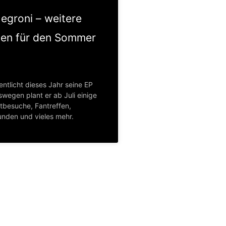
egroni – weitere
ten für den Sommer
entlicht dieses Jahr seine EP
swegen plant er ab Juli einige
ntbesuche, Fantreffen,
nden und vieles mehr.