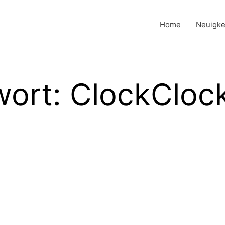
Home
Neuigke
ort: ClockCloc