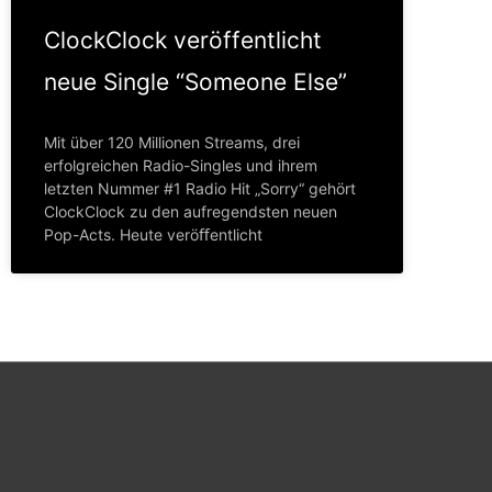
ClockClock veröffentlicht
neue Single “Someone Else”
Mit über 120 Millionen Streams, drei
erfolgreichen Radio-Singles und ihrem
letzten Nummer #1 Radio Hit „Sorry“ gehört
ClockClock zu den aufregendsten neuen
Pop-Acts. Heute veröﬀentlicht