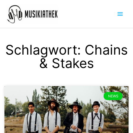
Zum
Hau
Inhalt
springen
Schlagwort: Chains
& Stakes
NEWS