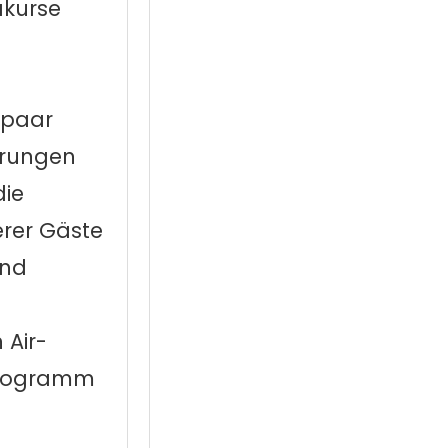
akurse
 paar
hrungen
die
erer Gäste
und
 Air-
 Programm