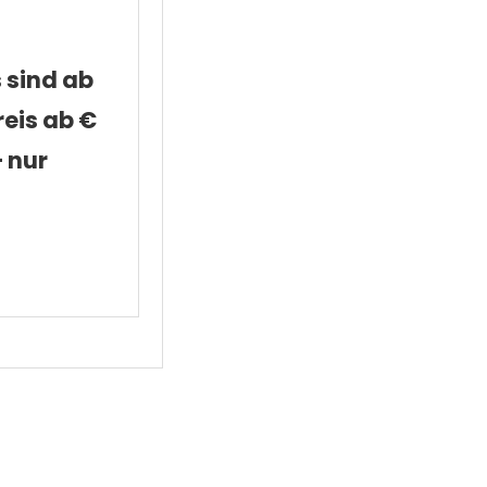
 sind ab
reis ab €
– nur