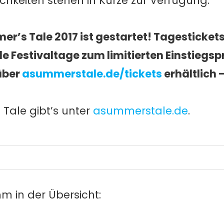
hkeiten stehen in Kürze zur Verfügung.
er’s Tale 2017 ist gestartet! Tagestickets
lle Festivaltage zum limitierten Einstiegsp
 über
asummerstale.de/tickets
erhältlich 
 Tale gibt’s unter
asummerstale.de
.
m in der Übersicht: