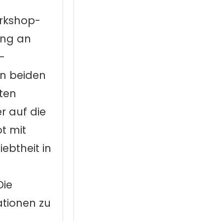
rkshop-
ang an
-
n beiden
ten
r auf die
t mit
ebtheit in
Die
ationen zu