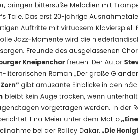
, bringen bittersüße Melodien mit Tromp
s Tale. Das erst 20-jährige Ausnahmetal
rtigen Auftritte mit virtuosem Klavierspiel. 
olle Jazz-Momente wird die niederländis
sorgen. Freunde des ausgelassenen Cho
urger Kneipenchor
freuen. Der Autor
Ste
ch-literarischen Roman „Der große Glander
 Zorn”
gibt amüsante Einblicke in den näc
m
bleibt kein Auge trocken, wenn unterhal
Jugendtagen vorgetragen werden. In der R
 berichtet Tina Meier unter dem Motto
„Eine
eilnahme bei der Ralley Dakar.
„Die Honig