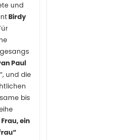
ete und
ent
Birdy
Für
che
rgesangs
van Paul
”, und die
htlichen
tsame bis
eihe
 Frau, ein
frau”