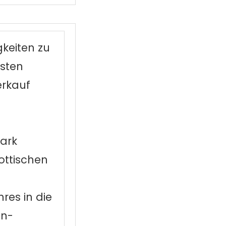
keiten zu
sten
erkauf
park
ottischen
res in die
en-