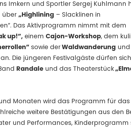
 ins Imkern und Sportler Sergej Kuhlmann 
g über
„Highlining
– Slacklinen in
en”. Das Aktivprogramm nimmt mit dem
k up!”,
einem
Cajon-Workshop
, dem kul
merrollen”
sowie der
Waldwanderung
und 
 an. Die jüngeren Festivalgäste dürfen sic
 Band
Randale
und das Theaterstück
„Elma
und Monaten wird das Programm für das
hlreiche weitere Bestätigungen aus den B
heater und Performances, Kinderprogramm 