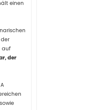
hält einen
inarischen
der
h auf
r, der
 A
ereichen
sowie