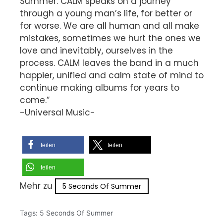
Summer. CALM speaks on a journey
through a young man’s life, for better or
for worse. We are all human and all make
mistakes, sometimes we hurt the ones we
love and inevitably, ourselves in the
process. CALM leaves the band in a much
happier, unified and calm state of mind to
continue making albums for years to
come.”
-Universal Music-
teilen
teilen
teilen
Mehr zu
5 Seconds Of Summer
Tags:
5 Seconds Of Summer