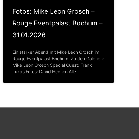
Fotos: Mike Leon Grosch –
Rouge Eventpalast Bochum –
31.01.2026
Ein starker Abend mit Mike Leon Grosch im
Rouge Eventpalast Bochum. Zu den Galerien:
Mike Leon Grosch Special Guest: Frank
Lukas Fotos: David Hennen Alle