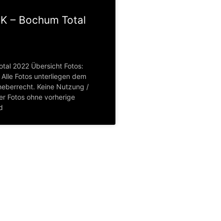
SK – Bochum Total
tal 2022 Übersicht Fotos:
Alle Fotos unterliegen dem
eberrecht. Keine Nutzung /
er Fotos ohne vorherige
d