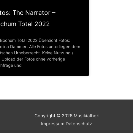
tos: The Narrator –
chum Total 2022
 Bochum Total 2022 Übersicht Fotos:
elina Dammert Alle Fotos unterliegen dem
tschen Urheberrecht. Keine Nutzung /
n Upload der Fotos ohne vorherige
hfrage und
Copyright © 2026
Musikiathek
Impressum
Datenschutz