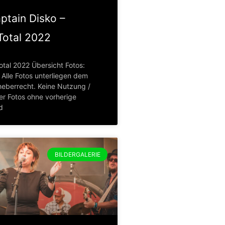
ptain Disko –
otal 2022
tal 2022 Übersicht Fotos:
Alle Fotos unterliegen dem
eberrecht. Keine Nutzung /
er Fotos ohne vorherige
d
BILDERGALERIE