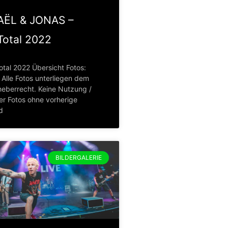
AËL & JONAS –
otal 2022
tal 2022 Übersicht Fotos:
Alle Fotos unterliegen dem
eberrecht. Keine Nutzung /
er Fotos ohne vorherige
d
BILDERGALERIE