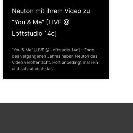
Neuton mit ihrem Video zu
“You & Me” [LIVE @
Loftstudio 14c]
“You & Me” [LIVE @ Loftstudio 14c] – Ende
des vergangenen Jahres haben Neuton das
Video veröffentlicht. Hört unbedingt mal rein
und schaut euch das