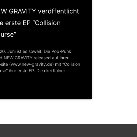
W GRAVITY veröffentlicht
re erste EP “Collision
urse”
20. Juni ist es soweit: Die Pop-Punk
d NEW GRAVITY released auf ihrer
site (www.new-gravity.de) mit “Collision
se” ihre erste EP. Die drei Kölner