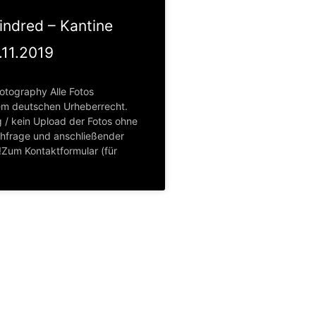
indred – Kantine
.11.2019
otography Alle Fotos
em deutschen Urheberrecht.
 / kein Upload der Fotos ohne
hfrage und anschließender
Zum Kontaktformular (für