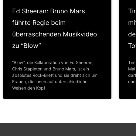
Ed Sheeran: Bruno Mars
Ti
führte Regie beim
mi
überraschenden Musikvideo
de
zu “Blow”
To
“Blow”, die Kollaboration von Ed Sheeran,
Tim
Chris Stapleton und Bruno Mars, ist ein
Mal
absolutes Rock-Brett und sie dreht sich um
darf
Frauen, die ihnen auf unterschiedliche
und
Weisen den Kopf