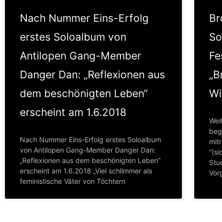
Nach Nummer Eins-Erfolg
Br
erstes Soloalbum von
So
Antilopen Gang-Member
Fe
Danger Dan: „Reflexionen aus
„B
dem beschönigten Leben“
Wi
erscheint am 1.6.2018
Weit
bege
Nach Nummer Eins-Erfolg erstes Soloalbum
mitr
von Antilopen Gang-Member Danger Dan:
“(si
„Reflexionen aus dem beschönigten Leben”
Stu
erscheint am 1.6.2018 „Viel schlimmer als
Vor
feministische Väter von Töchtern