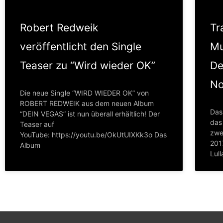
Robert Redweik
Tr
veröffentlicht den Single
Mu
Teaser zu “Wird wieder OK”
De
No
Die neue Single “WIRD WIEDER OK” von
ROBERT REDWEIK aus dem neuen Album
Das
“DEIN VEGAS” ist nun überall erhältlich! Der
das
Teaser auf
zwe
YouTube: https://youtu.be/OkUtUIXKk3o Das
201
Album
Lull