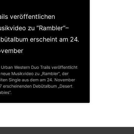
ails veröffentlichen
sikvideo zu “Rambler”–
bütalbum erscheint am 24.
vember
 Urban Western Duo Trails veröffentlicht
 neue Musikvideo zu „Rambler”, der
iten Single aus dem am 24. November
7 erscheinenden Debütalbum „Desert
abies”.