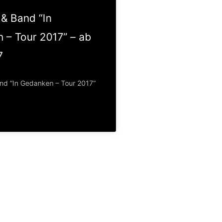
& Band “In
 – Tour 2017” – ab
7
nd “In Gedanken – Tour 2017”