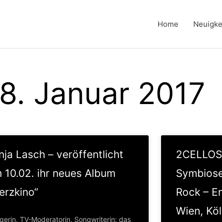
Home
Neuigke
18. Januar 2017
nja Lasch – veröffentlicht
2CELLOS:
 10.02. ihr neues Album
Symbiose
erzkino“
Rock – En
Wien, Köl
gerin, TV-Moderatorin, Songwriterin: das