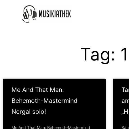
Zum
Inhalt
springen
Tag: 
Me And That Man:
Ta
Behemoth-Mastermind
am
Nergal solo!
„H
Me And That Man: Behemoth-Mastermind
Sän