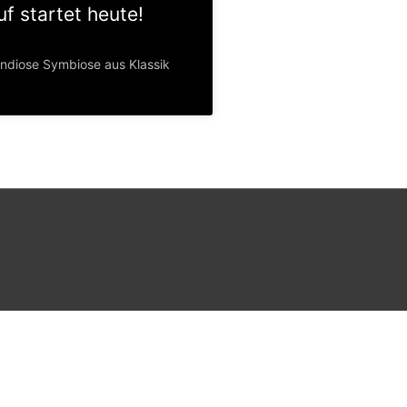
f startet heute!
ndiose Symbiose aus Klassik