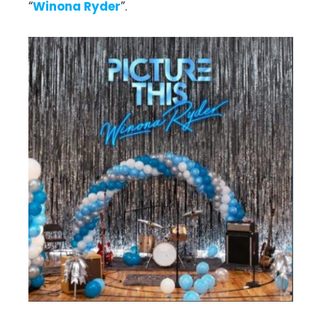
“
Winona Ryder
”.