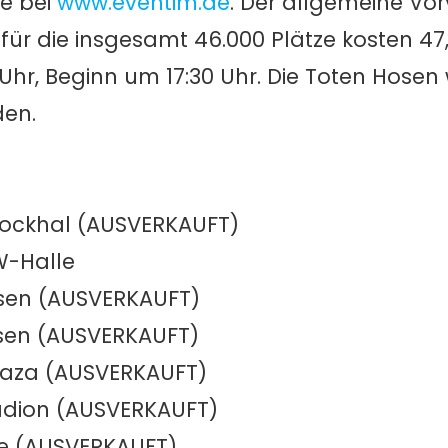
e bei
www.eventim.de
. Der allgemeine Vo
s für die insgesamt 46.000 Plätze kosten 47
 Uhr, Beginn um 17:30 Uhr. Die Toten Hosen
den.
 Rockhal (AUSVERKAUFT)
W-Halle
ssen (AUSVERKAUFT)
ssen (AUSVERKAUFT)
laza (AUSVERKAUFT)
adion (AUSVERKAUFT)
ne (AUSVERKAUFT)