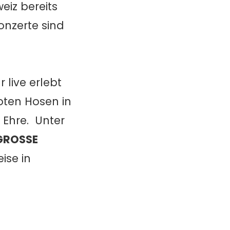
eiz bereits
onzerte sind
 live erlebt
oten Hosen in
 Ehre. Unter
 GROSSE
ise in