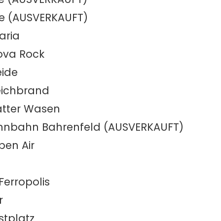
ne (AUSVERKAUFT)
aria
Nova Rock
eide
eichbrand
atter Wasen
nnbahn Bahrenfeld (AUSVERKAUFT)
pen Air
Ferropolis
r
stplatz