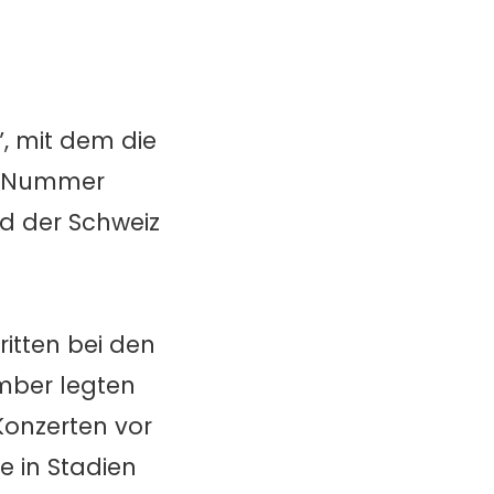
”, mit dem die
es Nummer
nd der Schweiz
ritten bei den
mber legten
Konzerten vor
te in Stadien