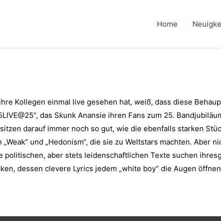
Home
Neuigke
ihre Kollegen einmal live gesehen hat, weiß, dass diese Behaup
25LIVE@25“, das Skunk Anansie ihren Fans zum 25. Bandjubiläu
 sitzen darauf immer noch so gut, wie die ebenfalls starken St
 „Weak“ und „Hedonism“, die sie zu Weltstars machten. Aber ni
politischen, aber stets leidenschaftlichen Texte suchen ihresg
cken, dessen clevere Lyrics jedem „white boy“ die Augen öffnen s