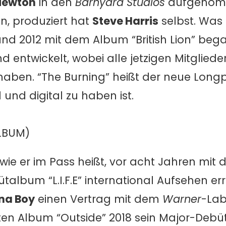
Newton
in den
Barnyard Studios
aufgenom
n, produziert hat
Steve Harris
selbst. Was
nd 2012 mit dem Album “British Lion” bega
d entwickelt, wobei alle jetzigen Mitglied
aben. “The Burning” heißt der neue Longp
l und digital zu haben ist.
LBUM)
 wie er im Pass heißt, vor acht Jahren mit
album “L.I.F.E” international Aufsehen erreg
na Boy
einen Vertrag mit dem
Warner
-La
itten Album “Outside” 2018 sein Major-Deb