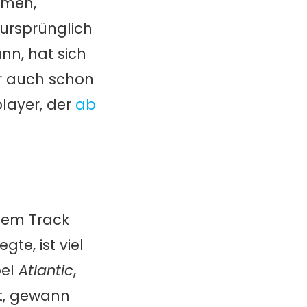
men,
 ursprünglich
nn, hat sich
er auch schon
layer, der
ab
 dem Track
te, ist viel
bel
Atlantic
,
üt, gewann