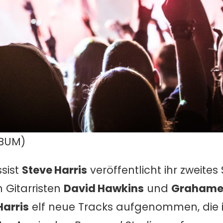
LBUM)
sist
Steve Harris
veröffentlicht ihr zweite
n Gitarristen
David Hawkins
und
Grahame 
Harris
elf neue Tracks aufgenommen, die i