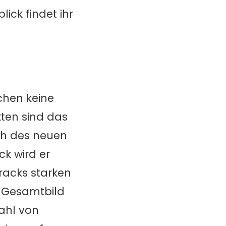
ick findet ihr
hen keine
xten sind das
ch des neuen
ck wird er
racks starken
e Gesamtbild
zahl von