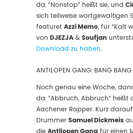
da: “Nonstop” heißt sie, und
Ci
sich teilweise wortgewaltigen 
featuret
Azzi Memo
, für “Kalt w
von
DJEZJA
&
Soufjan
unterstü
Download zu haben
.
ANTILOPEN GANG: BANG BANG (
Noch genau eine Woche, dann i
da: “Abbruch, Abbruch” heiß
Aachener Rapper. Kurz darau
Drummer
Samuel Dickmeis
au
die
Antilopen Gang
für einen 