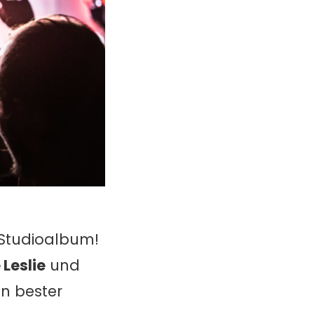
s Studioalbum!
Leslie
und
n bester