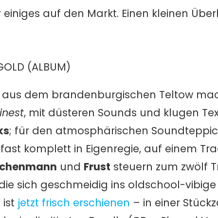
niges auf den Markt. Einen kleinen Überbl
GOLD (ALBUM)
aus dem brandenburgischen Teltow mac
finest
, mit düsteren Sounds und klugen Te
ks
; für den atmosphärischen Soundteppi
fast komplett in Eigenregie, auf einem Tra
chenmann
und
Frust
steuern zum zwölf T
, die sich geschmeidig ins oldschool-vibig
 ist
jetzt frisch erschienen
– in einer Stück