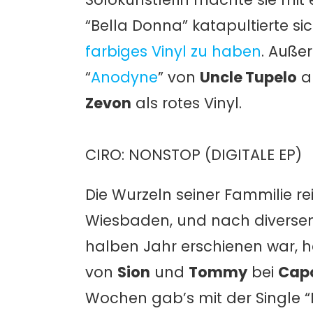
“Bella Donna” katapultierte sic
farbiges Vinyl zu haben
. Außer
“
Anodyne
” von
Uncle Tupelo
al
Zevon
als rotes Vinyl.
CIRO: NONSTOP (DIGITALE EP)
Die Wurzeln seiner Fammilie re
Wiesbaden, und nach diversen
halben Jahr erschienen war, h
von
Sion
und
Tommy
bei
Cap
Wochen gab’s mit der Single “M