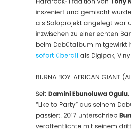
Hardrock-Tradition von
Tony 
inszeniert und gemischt wurde
als Soloprojekt angelegt war u
inzwischen zu einer echten Ban
beim Debütalbum mitgewirkt h
sofort überall
als Digipak, Viny
BURNA BOY: AFRICAN GIANT (A
Seit
Damini Ebunoluwa Ogulu
,
“Like to Party” aus seinem Debüt
passiert. 2017 unterschrieb
Bur
veröffentlichte mit seinem dr