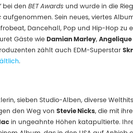
”
bei den
BET Awards
und wurde in die Rie
c
aufgenommen. Sein neues, viertes Album
 Afrobeat, Dancehall, Pop und Hip-Hop zu 
uret Gäste wie
Damian Marley
,
Angelique
Produzenten zählt auch EDM-Superstar
Skr
ältlich
.
lerin, sieben Studio-Alben, diverse Welthit
rägen den Weg von
Stevie Nicks
, die mit ih
Mac
in ungeahnte Höhen katapultierte. Ihr
 einem Album, das in den USA auf Anhieb c