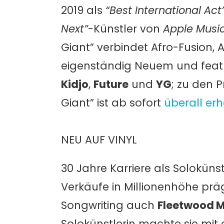
2019 als
“Best International Act
Next”
-Künstler von
Apple Musi
Giant” verbindet Afro-Fusion,
eigenständig Neuem und feat
Kidjo
,
Future
und
YG
; zu den 
Giant” ist ab sofort
überall erh
NEU AUF VINYL
30 Jahre Karriere als Solokünst
Verkäufe in Millionenhöhe p
Songwriting auch
Fleetwood 
Solokünstlerin machte sie mit