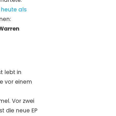
 heute als
enen:
Warren
 lebt in
e vor einem
mel. Vor zwei
st die neue EP