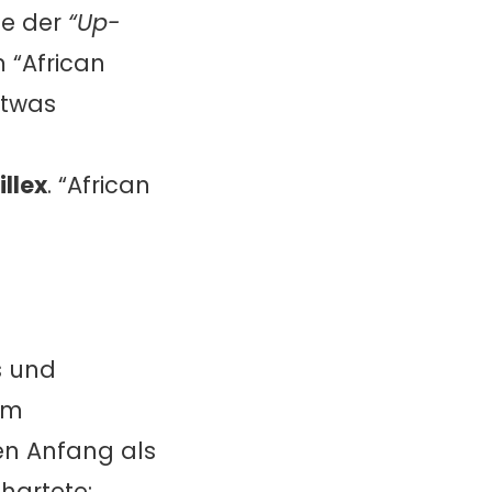
ge der
“Up-
 “African
etwas
illex
. “African
s und
rem
en Anfang als
hartete: