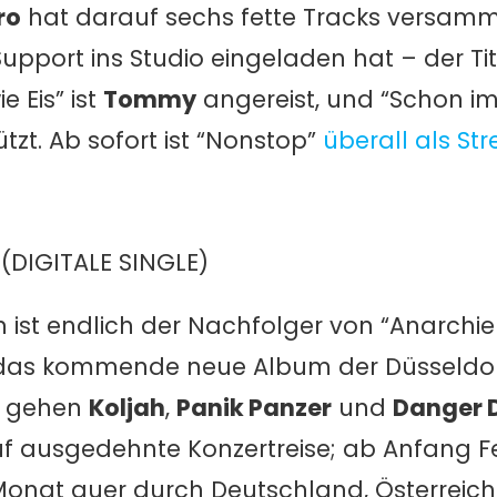
ro
hat darauf sechs fette Tracks versammel
Support ins Studio eingeladen hat – der Tit
ie Eis” ist
Tommy
angereist, und “Schon i
tzt. Ab sofort ist “Nonstop”
überall als S
DIGITALE SINGLE)
st endlich der Nachfolger von “Anarchie
t das kommende neue Album der Düsseldo
f gehen
Koljah
,
Panik Panzer
und
Danger 
f ausgedehnte Konzertreise; ab Anfang Fe
Monat quer durch Deutschland, Österreich