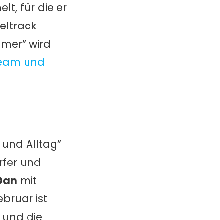
t, für die er
eltrack
mmer” wird
tream und
 und Alltag”
rfer und
Dan
mit
bruar ist
 und die