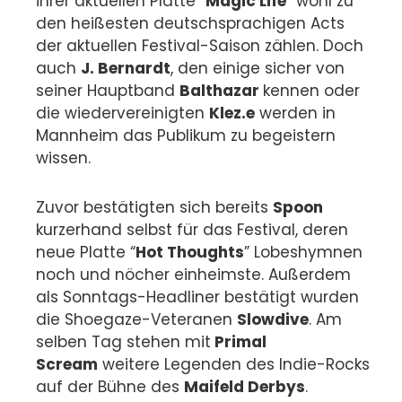
ihrer aktuellen Platte “
Magic Life
” wohl zu
den heißesten deutschsprachigen Acts
der aktuellen Festival-Saison zählen.
Doch
auch
J. Bernardt
, den einige sicher von
seiner Hauptband
Balthazar
kennen oder
die wiedervereinigten
Klez.e
werden in
Mannheim das Publikum zu begeistern
wissen.
Zuvor bestätigten sich bereits
Spoon
kurzerhand selbst für das Festival, deren
neue Platte “
Hot Thoughts
” Lobeshymnen
noch und nöcher einheimste. Außerdem
als Sonntags-Headliner bestätigt wurden
die Shoegaze-Veteranen
Slowdive
. Am
selben Tag stehen mit
Primal
Scream
weitere Legenden des Indie-Rocks
auf der Bühne des
Maifeld Derbys
.