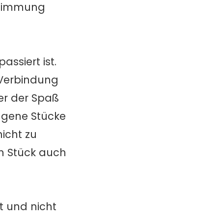
Stimmung
assiert ist.
 Verbindung
er der Spaß
agene Stücke
icht zu
n Stück auch
t und nicht