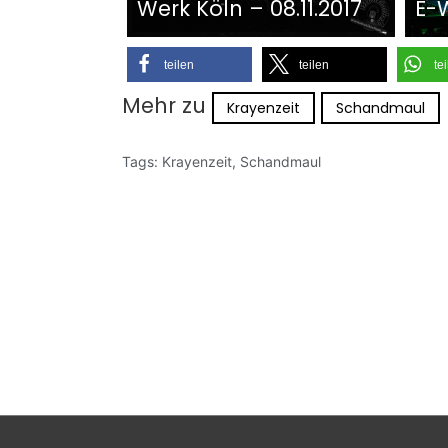
Werk Köln – 08.11.2017
E-W
teilen
teilen
te
Mehr zu
Krayenzeit
Schandmaul
Tags:
Krayenzeit
,
Schandmaul