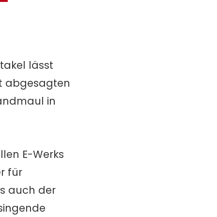
takel lässt
gt abgesagten
andmaul in
ollen E-Werks
 für
ss auch der
tsingende