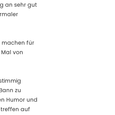
ng an sehr gut
ormaler
u machen für
e Mal von
stimmig
 Bann zu
hen Humor und
treffen auf