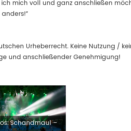
m ich mich voll und ganz anschließen möc
t anders!”
utschen Urheberrecht. Keine Nutzung / ke
age und anschließender Genehmigung!
tos: Schandmaul –