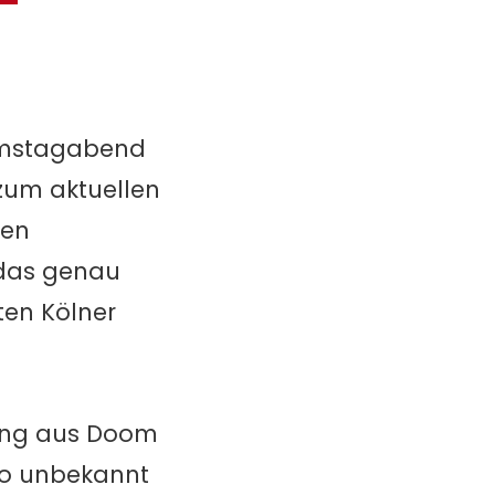
Samstagabend
 zum aktuellen
ren
 das genau
ten Kölner
hung aus Doom
ato unbekannt