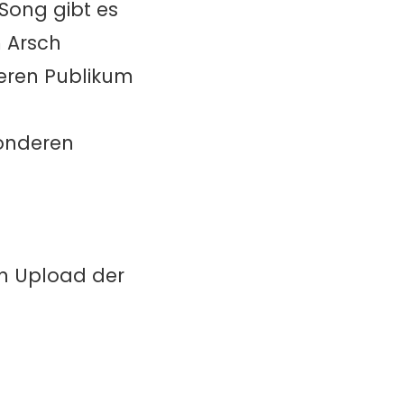
 Song gibt es
m Arsch
heren Publikum
sonderen
in Upload der