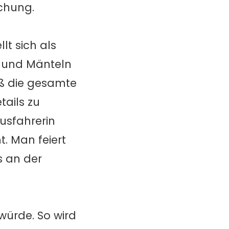
chung.
lt sich als
n und Mänteln
iß die gesamte
tails zu
usfahrerin
. Man feiert
s an der
würde. So wird