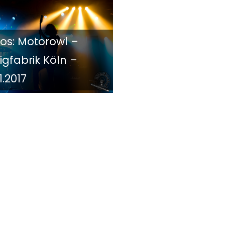
tos: Motorowl –
igfabrik Köln –
11.2017