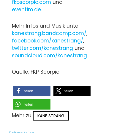
fkpscorpio.com
und
eventim.de
.
Mehr Infos und Musik unter
kanestrang.bandcamp.com/
,
facebook.com/kanestrang/
,
twitter.com/kanestrang
und
soundcloud.com/kanestrang
.
Quelle: FKP Scorpio
teilen
teilen
teilen
Mehr zu
KANE STRANG
Beitrag teilen