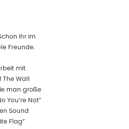
Schon ihr im
ele Freunde.
rbeit mit
d The Wall
wie man große
No You’re Not”
gen Sound
te Flag”