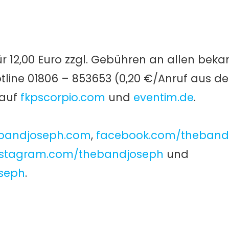
 für 12,00 Euro zzgl. Gebühren an allen be
otline 01806 – 853653 (0,20 €/Anruf aus de
 auf
fkpscorpio.com
und
eventim.de
.
bandjoseph.com
,
facebook.com/theband
nstagram.com/thebandjoseph
und
seph
.