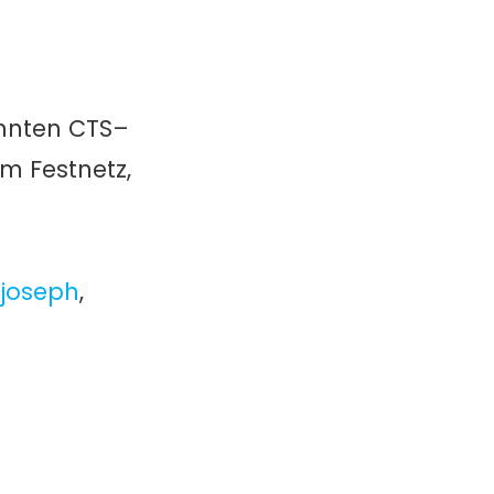
kannten CTS–
m Festnetz,
joseph
,