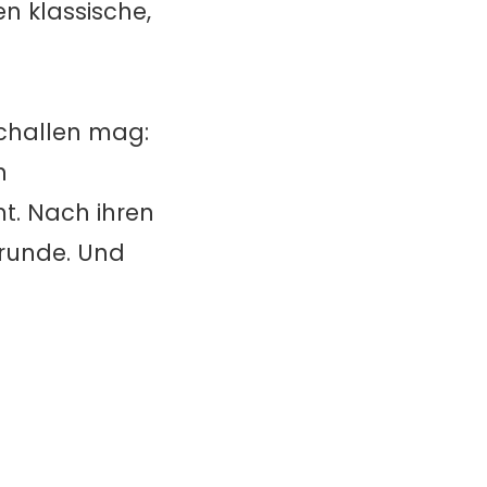
n klassische,
challen mag:
n
t. Nach ihren
trunde. Und