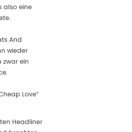
 also eine
te.
ats And
nn wieder
n zwar ein
ce.
 “Cheap Love”
nten Headliner