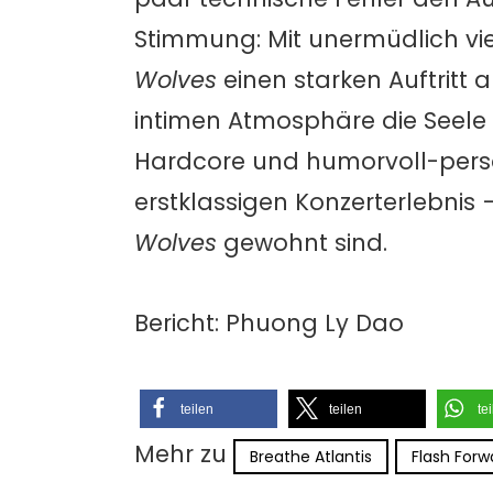
Stimmung: Mit unermüdlich vi
Wolves
einen starken Auftritt 
intimen Atmosphäre die Seele 
Hardcore und humorvoll-pers
erstklassigen Konzerterlebnis
Wolves
gewohnt sind.
Bericht: Phuong Ly Dao
teilen
teilen
te
Mehr zu
Breathe Atlantis
Flash Forw