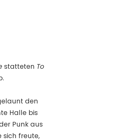
e
statteten
To
b.
gelaunt den
e Halle bis
nder Punk aus
sich freute,