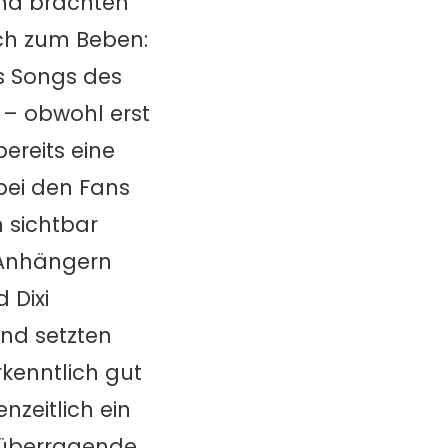
nd brachten
ch zum Beben:
s Songs des
 – obwohl erst
ereits eine
bei den Fans
 sichtbar
 Anhängern
 Dixi
und setzten
rkenntlich gut
zeitlich ein
e überragende