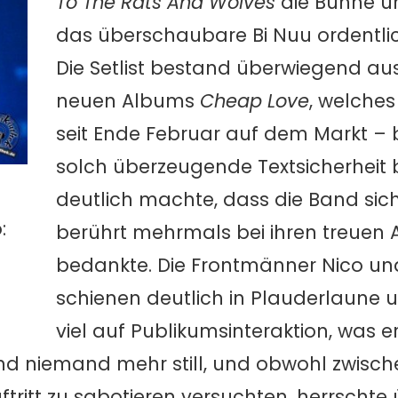
To The Rats And Wolves
die Bühne u
das überschaubare Bi Nuu ordentli
Die Setlist bestand überwiegend au
neuen Albums
Cheap Love
, welches
seit Ende Februar auf dem Markt – b
solch überzeugende Textsicherheit 
deutlich machte, dass die Band sich
:
berührt mehrmals bei ihren treuen
bedankte. Die Frontmänner Nico und
schienen deutlich in Plauderlaune 
viel auf Publikumsinteraktion, was e
d niemand mehr still, und obwohl zwischen
ftritt zu sabotieren versuchten, herrscht