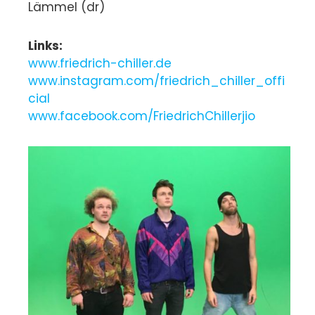
Lämmel (dr)
Links:
www.friedrich-chiller.de
www.instagram.com/friedrich_chiller_offi
cial
www.facebook.com/FriedrichChillerjio