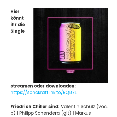
Hier
könnt
ihr die
Single
streamen oder downloaden:
https://sonokraft.lnk.to/RQ87L
Friedrich Chiller sind:
Valentin Schulz (voc,
b) | Philipp Schendera (git) | Markus