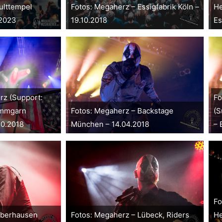
ulttempel
Fotos: Megaherz – Essigfabrik Köln –
He
.2023
19.10.2018
Es
rz (Support:
Fo
ammgarn
Fotos: Megaherz – Backstage
(S
10.2018
München – 14.04.2018
– 
Fo
Oberhausen
Fotos: Megaherz – Lübeck, Riders
He