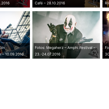
1.2016
Café – 28.10.2016
Ri
öln
Fotos: Megaherz – Amphi Festival –
Fo
 – 10.09.2016
23.-24.07.2016
30