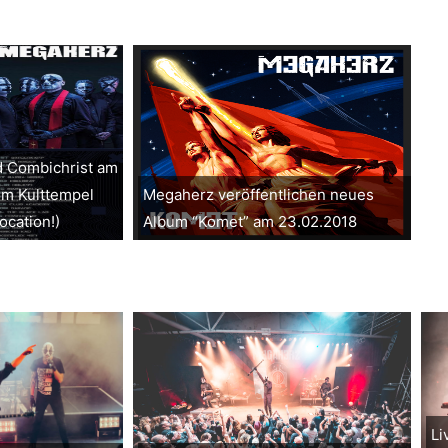
d Combichrist am
im Kulttempel
Megaherz veröffentlichen neues
cation!)
Album “Komet” am 23.02.2018
Li