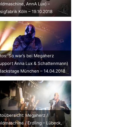
ldmaschine, AnnA Lux) –
sigfabrik Köln – 19.10.2018
tos: So war’s bei Megaherz
upport Anna Lux & Schattenmann)
Backstage München – 14.04.2018
toübersicht: Megaherz /
ldmaschine / Erdling – Lübeck,