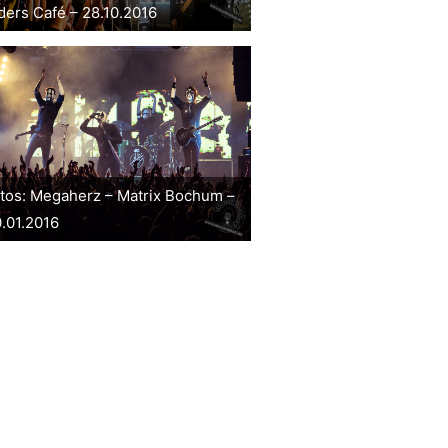
ders Café – 28.10.2016
tos: Megaherz – Matrix Bochum –
.01.2016