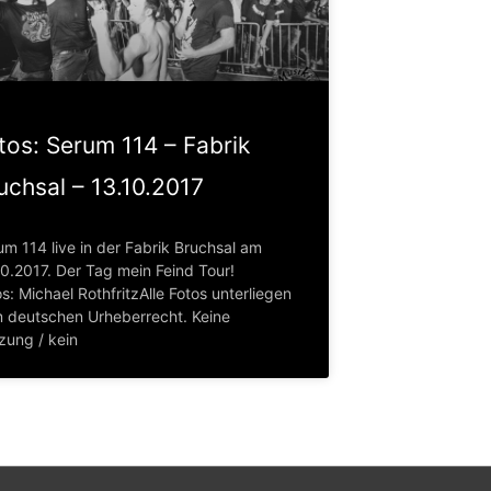
tos: Serum 114 – Fabrik
uchsal – 13.10.2017
um 114 live in der Fabrik Bruchsal am
10.2017. Der Tag mein Feind Tour!
s: Michael RothfritzAlle Fotos unterliegen
 deutschen Urheberrecht. Keine
zung / kein