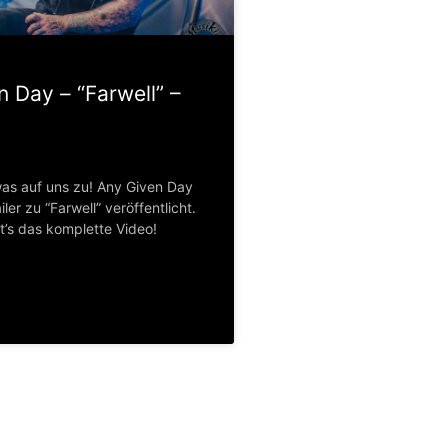
 Day – “Farwell” –
as auf uns zu! Any Given Day
ler zu “Farwell” veröffentlicht.
t’s das komplette Video!