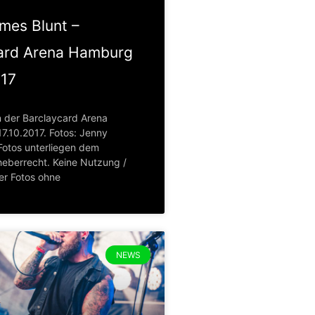
ames Blunt –
ard Arena Hamburg
017
n der Barclaycard Arena
.10.2017. Fotos: Jenny
Fotos unterliegen dem
eberrecht. Keine Nutzung /
er Fotos ohne
NEWS