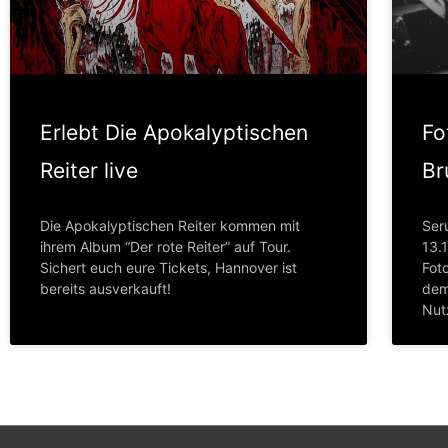
Erlebt Die Apokalyptischen
Fo
Reiter live
Br
Die Apokalyptischen Reiter kommen mit
Ser
ihrem Album “Der rote Reiter” auf Tour.
13.
Sichert euch eure Tickets, Hannover ist
Foto
bereits ausverkauft!
dem
Nut