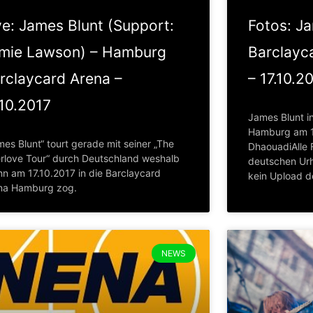
ve: James Blunt (Support:
Fotos: J
mie Lawson) – Hamburg
Barclayc
rclaycard Arena –
– 17.10.2
.10.2017
James Blunt i
Hamburg am 17
es Blunt“ tourt gerade mit seiner „The
DhaouadiAlle 
erlove Tour“ durch Deutschland weshalb
deutschen Urh
hn am 17.10.2017 in die Barclaycard
kein Upload d
na Hamburg zog.
NEWS