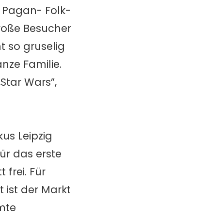
e Pagan- Folk-
große Besucher
t so gruselig
anze Familie.
Star Wars”,
kus Leipzig
ür das erste
 frei. Für
 ist der Markt
amte