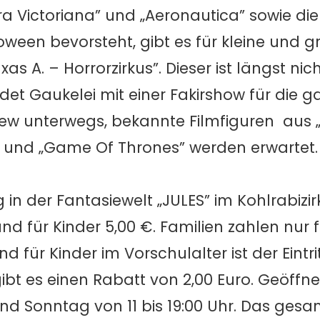
 Victoriana” und „Aeronautica” sowie di
oween bevorsteht, gibt es für kleine und 
 A. – Horrorzirkus”. Dieser ist längst nich
et Gaukelei mit einer Fakirshow für die g
rew unterwegs, bekannte Filmfiguren aus „
r” und „Game Of Thrones” werden erwartet.
ag in der Fantasiewelt „JULES” im Kohlrabizir
nd für Kinder 5,00 €. Familien zahlen nur f
d für Kinder im Vorschulalter ist der Eintritt
ibt es einen Rabatt von 2,00 Euro. Geöffnet
und Sonntag von 11 bis 19:00 Uhr. Das ges