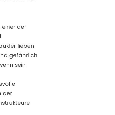
 einer der
d
ukler lieben
und gefährlich
 wenn sein
svolle
h der
nstrukteure