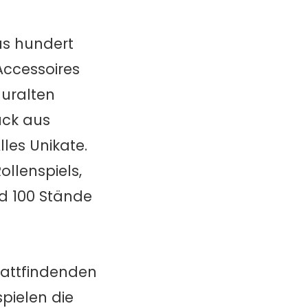
s hundert
Accessoires
 uralten
uck aus
les Unikate.
ollenspiels,
nd 100 Stände
attfindenden
pielen die