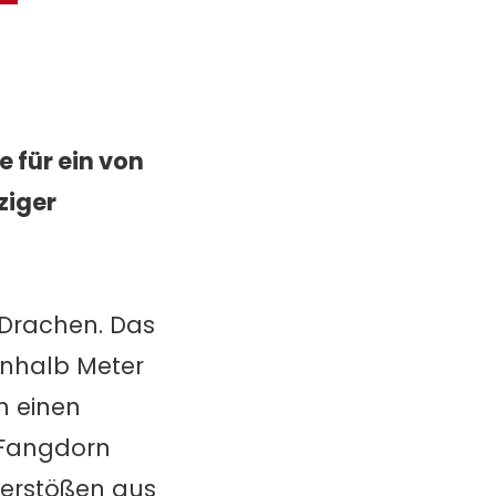
e für ein von
ziger
 Drachen. Das
inhalb Meter
h einen
 Fangdorn
uerstößen aus