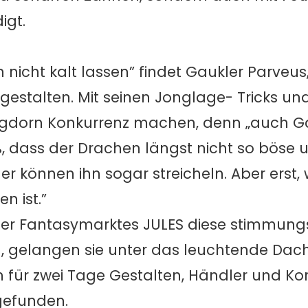
igt.
 nicht kalt lassen” findet Gaukler Parveus,
tgestalten. Mit seinen Jonglage- Tricks un
ngdorn Konkurrenz machen, denn „auch Ga
ß, dass der Drachen längst nicht so böse 
nder können ihn sogar streicheln. Aber erst,
n ist.”
ger Fantasymarktes JULES diese stimmung
, gelangen sie unter das leuchtende Dac
 für zwei Tage Gestalten, Händler und Ko
gefunden.